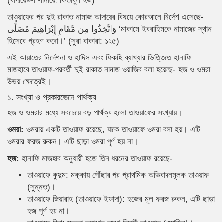
(বাদায়েউস সানায়ে, কিতাবুল হজ)
তাওয়াফের পর দুই রাকাত নামাজ আদায়ের বিষয়ে কোরআনে নির্দেশ এসেছে-
وَاتَّخِذُوا مِن مَّقَامِ إِبْرَاهِيمَ مُصَلًّى ‘মাকামে ইবরাহিমকে নামাজের স্থান
হিসেবে গ্রহণ করো।’ (সুরা বাকারা: ১২৫)
এই আয়াতের নির্দেশনা ও হাদিস এবং ফিকহি ব্যাখ্যার ভিত্তিতে হানাফি
মাজহাবে তাওয়াফ-পরবর্তী দুই রাকাত নামাজ ওয়াজিব বলা হয়েছে- হজ ও ওমরা
উভয় ক্ষেত্রেই।
১. সংখ্যা ও প্রকারভেদে পার্থক্য
হজ ও ওমরার মধ্যে সবচেয়ে বড় পার্থক্য হলো তাওয়াফের সংখ্যায়।
ওমরা:
ওমরায় একটি তাওয়াফ রয়েছে, যাকে তাওয়াফে ওমরা বলা হয়। এটি
ওমরার ফরজ রুকন। এটি ছাড়া ওমরা পূর্ণ হয় না।
হজ:
হানাফি মাজহাব অনুযায়ী হজে তিন ধরনের তাওয়াফ রয়েছে-
তাওয়াফে কুদুম: মক্কায় পৌঁছার পর প্রাথমিক অভিবাদনমূলক তাওয়াফ
(সুন্নত)।
তাওয়াফে জিয়ারাহ (তাওয়াফে ইফাদা): হজের মূল ফরজ রুকন, এটি ছাড়া
হজ পূর্ণ হয় না।