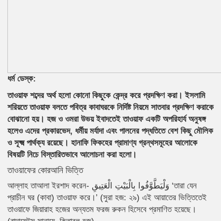
ধর্ম ডেস্ক:
তাওয়াফ শব্দের অর্থ হলো কোনো কিছুকে কেন্দ্র করে প্রদক্ষিণ করা। ইসলামি
শরিয়তে তাওয়াফ বলতে পবিত্র কাবাঘরকে নির্দিষ্ট নিয়মে সাতবার প্রদক্ষিণ করাকে
বোঝানো হয়। হজ ও ওমরা উভয় ইবাদতেই তাওয়াফ একটি অপরিহার্য অনুষঙ্গ
হলেও এদের প্রকারভেদ, ধর্মীয় মর্যাদা এবং পালনের পদ্ধতিতে বেশ কিছু মৌলিক
ও সূক্ষ্ম পার্থক্য রয়েছে। হানাফি ফিকহের প্রামাণ্য গ্রন্থসমূহের আলোকে
বিষয়টি নিচে বিস্তারিতভাবে আলোচনা করা হলো।
তাওয়াফের কোরআনি ভিত্তি
আল্লাহ তাআলা ইরশাদ করেন- وَلْيَطَّوَّفُوا بِالْبَيْتِ الْعَتِيقِ ‘তারা যেন
প্রাচীন ঘর (কাবা) তাওয়াফ করে।’ (সুরা হজ: ২৯) এই আয়াতের ভিত্তিতেই
তাওয়াফে জিয়ারাহ হজের অন্যতম ফরজ রুকন হিসেবে প্রমাণিত হয়েছে।