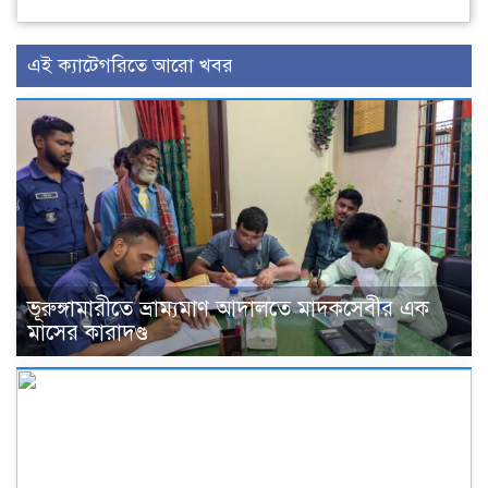
এই ক্যাটেগরিতে আরো খবর
ভূরুঙ্গামারীতে ভ্রাম্যমাণ আদালতে মাদকসেবীর এক
মাসের কারাদণ্ড