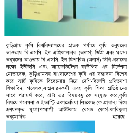
কুড়িগ্রাম কৃষি বিশ্ববিদ্যালয়ের স্নাতক পর্যায়ে কৃষি অনুষদের
আওতায় বি.এসসি. ইন এগ্রিকালচার (অনার্স) ডিগ্রি এবং মৎস্য
অনুষদের আওতায় বি.এসসি. ইন ফিশারিজ (অনার্স) ডিগ্রি প্রদানের
লক্ষ্যে ইউজিসি এবং অ্যাক্রেডিটেশন কাউন্সিল এর নির্দেশনা
মোতাবেক, কুড়িগ্রামসহ বাংলাদেশের কৃষি এর সম্ভাবনা বিশেষ
করে স্মার্ট কৃষিকে বিবেচনায় নিয়ে দেশি-বিদেশি প্রথিতযশা
শিক্ষাবিদ, গবেষক,সম্প্রসারনকর্মী এবং কৃষি শিল্প প্রতিষ্ঠানের
সাথে পরামর্শ করে, 4IR এর বিষয়বস্তু কে সংযুক্ত করে,কৃষি
বিষয়ে গবেষনা ও ইন্ডাস্ট্রি একাডেমিয়া লিংকেজ কে প্রাধান্য দিয়ে
প্রণয়নকৃত যুগোপযোগী আউটকাম বেসড কোর্স-কারিকুলা
অনুমোদিত হয়েছে।