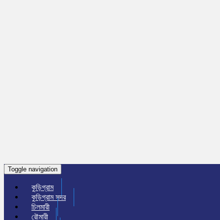
Toggle navigation
কুড়িগ্রাম
কুড়িগ্রাম সদর
চিলমারী
রৌমারী