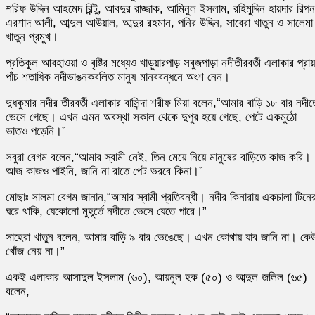
শরিফ উদ্দিন আহমেদ রিন্টু, আবদুর রাজ্জাক, আমিনুল ইসলাম, রহিমুদ্দিন হায়দার রিপন
এরশাদ আলী, আব্দুল আউয়াল, আব্দুর রহমান, পনির উদ্দিন, সাবেরা খাতুন ও সালেমা
খাতুন প্রমুখ।
প্রতিকূল আবহাওয়া ও বৃষ্টির মধ্যেও খাড়ুয়ারপাড় সবুজপাড়া নদীতীরবর্তী এলাকার প্রায়
পাঁচ শতাধিক নদীভাঙনকবলিত মানুষ মানববন্ধনে অংশ নেন।
দুধকুমার নদীর তীরবর্তী এলাকার বাসিন্দা শরীফ মিয়া বলেন,“আমার বাড়ি ১৮ বার নদীত
ভেসে গেছে। এখন এমন অবস্থা সকাল থেকে দুপুর হয়ে গেছে, পেটে একমুঠো
ভাতও পড়েনি।”
সবুরা বেগম বলেন,“আমার স্বামী নেই, তিন মেয়ে নিয়ে মানুষের বাড়িতে কাজ করি।
আজ কাজও পাইনি, জানি না রাতে পেট ভরবে কিনা।”
মোছাঃ সালমা বেগম জানান,“আমার স্বামী প্রতিবন্ধী। নদীর কিনারায় একচালা টিনে
ঘরে থাকি, যেকোনো মুহূর্তে নদীতে ভেসে যেতে পারে।”
সাহেরা খাতুন বলেন, আমার বাড়ি ৯ বার ভেঙেছে। এখন কোথায় যাব জানি না। কে
খোঁজ নেয় না।”
একই এলাকার আসাদুল ইসলাম (৬০), আয়নুল হক (৫০) ও আব্দুল জলিল (৬৫)
বলেন,