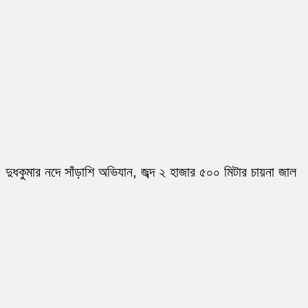
দুধকুমার নদে সাঁড়াশি অভিযান, জব্দ ২ হাজার ৫০০ মিটার চায়না জাল