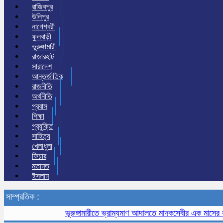
রাজিবপুর
উলিপুর
নাগেশ্বরী
ফুলবাড়ী
ভুরুঙ্গামারী
রাজারহাট
সারাদেশ
আন্তর্জাতিক
রাজনীতি
অর্থনীতি
প্রবাস
শিক্ষা
প্রযুক্তি
সাহিত্য
খেলাধুলা
ফিচার
মতামত
ইসলাম
সাম্প্রতিক :
ভূরুঙ্গামারীতে ভ্রাম্যমাণ আদালতে মাদকসেবীর এক মাসের কারাদণ্