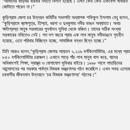
“আমাদের বাড়িঘর বারবার নদীতে বিলীন হয়েছে। এখন কেউ কেউ একবেলা খাবারও
জোটাতে পারেন না।”
কুড়িগ্রাম জেলা চর উন্নয়ন কমিটির সভাপতি অধ্যাপক শফিকুল ইসলাম বেবু বলেন,
“কুড়িগ্রামে ব্রহ্মপুত্র, তিস্তা, ধরলা ও দুধকুমার নদীর ভাঙন অব্যাহত। অথচ
ক্ষতিগ্রস্ত মানুষ সরকারের পুনর্বাসন সুবিধা থেকে বঞ্চিত। তাদের সঠিক সংখ্যা
সরকারের নথিতেও নেই। গত দশ বছরে প্রায় এক লাখ মানুষ নদীভাঙনে গৃহহীন
হয়েছে, এতে পরিবার বিচ্ছিন্ন হচ্ছে, সামাজিক বন্ধন ছিন্ন হচ্ছে।”
তিনি আরও বলেন,“কুড়িগ্রাম জেলার আয়তন ২,২২৯ বর্গকিলোমিটার, এর মধ্যে প্রায
৮৫০ বর্গকিলোমিটার চরাঞ্চল। এখানে সাড়ে পাঁচ লাখ মানুষ বাস করে, যাদের
অধিকাংশই শিক্ষা, স্বাস্থ্য ও যোগাযোগ সুবিধার বাইরে। ১৯৯৮ সালে পাহাড়িদের
আন্দোলনের পর সরকার পার্বত্য বিষয়ক মন্ত্রণালয় গঠন করেছিল। এখন সময় এসেছ
চরবাসীর জীবনমান উন্নয়নে ‘চর বিষয়ক মন্ত্রণালয়’ গঠনের।”