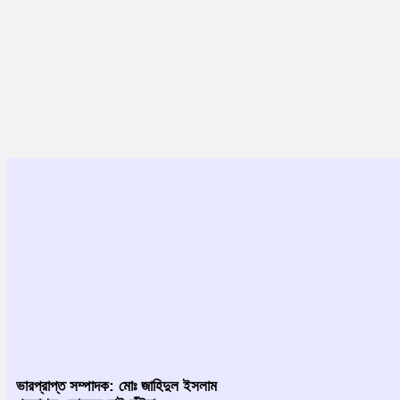
ভারপ্রাপ্ত সম্পাদক: মোঃ জাহিদুল ইসলাম