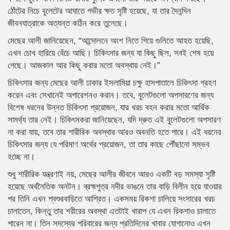
ঠোঁটের নিচে বুলেটের আঘাতে গভীর ক্ষত সৃষ্টি হয়েছে, যা তার দৈনন্দিন
জীবনযাত্রাকে অত্যন্ত কঠিন করে তুলেছে।
মেছের আলী জানিয়েছেন, “আন্দোলনে অংশ নিতে গিয়ে গুলিতে আহত হয়েছি,
এখন চোখ হারিয়ে বেঁচে আছি। চিকিৎসার জন্য যা কিছু ছিল, সবই শেষ হয়ে
গেছে। আজকাল আর কিছু করার মতো অবস্থায় নেই।”
চিকিৎসার জন্য মেছের আলী ঢাকার ইসলামিয়া চক্ষু হাসপাতালে চিকিৎসা গ্রহণ
করেন এবং সেখানেই অপারেশনও করান। তবে, বুলেটগুলো অপসারণের জন্য
বিশেষ ধরনের উন্নত চিকিৎসা প্রয়োজন, যার খরচ বহন করার মতো আর্থিক
সামর্থ্য তার নেই। চিকিৎসকরা জানিয়েছেন, যদি দ্রুত এই বুলেটগুলো অপসারণ
না করা যায়, তবে তার শারীরিক অবস্থার আরও অবনতি হতে পারে। এই ধরনের
চিকিৎসার জন্য যে পরিমাণ অর্থের প্রয়োজন, তা তার কাছে পৌঁছানো সম্ভব
হচ্ছে না।
শুধু শারীরিক যন্ত্রণাই নয়, মেছের আলীর জীবনে আরও একটি বড় সমস্যা সৃষ্টি
হয়েছে অর্থনৈতিক অনটন। ব্রহ্মপুত্র নদীর ভাঙনে তার বাড়ি বিলীন হয়ে যাওয়ার
পর তিনি এখন শ্বশুরবাড়িতে আশ্রিত। একসময় রিকশা চালিয়ে সংসারের খরচ
চালাতেন, কিন্তু তার শরীরের অবস্থা এতটাই খারাপ যে এখন রিকশাও চালাতে
পারেন না। তিন সদস্যের পরিবারের জন্য প্রতিদিনের খাবার যোগানোও এখন