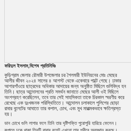
ফরিদুল ইসলাম,বিশেষ প্রতিনিধিঃ
কুড়িগ্রাম জেলার রৌমারী উপজেলার চর শৈলমারী ইউনিয়নের মোঃ মেছের
আলীর জীবন ২০২৪ সালের ৪ আগস্ট থেকে একেবারে পাল্টে গেছে। ঢাকার
আগারগাঁওয়ে ছাত্রদের অধিকার আদায়ের জন্য অনুষ্ঠিত মিছিলে গুলিবিদ্ধ হন
তিনি। ছাত্র আন্দোলনের প্রতি সমর্থন জানাতে মেছের আলী ওই মিছিলে
অংশগ্রহণ করেছিলেন, তবে তার সেই সাহসিকতা তাকে চিরকাল স্মরণীয় করে
রেখেছে এক দুঃখজনক পরিস্থিতিতে। আন্দোলন চলাকালে পুলিশের ছোড়া
রাবার বুলেটের আঘাতে তার কপাল, চোখ, এবং মুখ মারাত্মকভাবে ক্ষতিগ্রস্ত
হয়।
ডান চোখে গুলি লাগার ফলে তিনি তার দৃষ্টিশক্তি পুরোপুরি হারিয়ে ফেলেন।
কপালে ঢুকে থাকা তিনটি রাবার বুলেট এখনো তার শরীরে অবস্থান করছে।