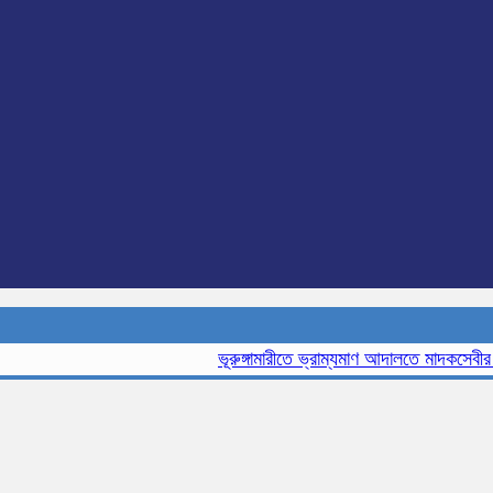
ভূরুঙ্গামারীতে ভ্রাম্যমাণ আদালতে মাদকসেবীর এক 