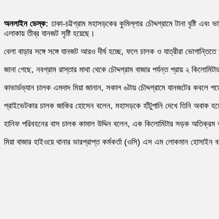
অনলাইন ডেস্ক:
ঢাকা-চট্টগ্রাম মহাসড়কের কুমিল্লার চৌদ্দগ্রামে টানা বৃষ্টি
এলাকায় তীব্র যানজট সৃষ্টি হয়েছে।
বেলা বাড়ার সঙ্গে সঙ্গে যানজট আরও দীর্ঘ হচ্ছে, ফলে চালক ও যাত্রীরা ভোগান
জানা গেছে, নবগ্রাম রাস্তার মাথা থেকে চৌদ্দগ্রাম বাজার পর্যন্ত প্রায় ২ কিলোম
কাভার্ডভ্যান চালক এমদাদ মিয়া জানান, সকাল ৬টায় চৌদ্দগ্রামে যানজটের কবলে প
প্রাইভেটকার চালক জাকির হোসেন বলেন, মহাসড়কে হাঁটুপানি দেখে তিনি অবাক হয়ে
হানিফ পরিবহনের বাস চালক কামাল উদ্দিন বলেন, এক কিলোমিটার সড়ক অতিক্রম
মিয়া বাজার হাইওয়ে থানার ভারপ্রাপ্ত কর্মকর্তা (ওসি) এস এম লোকমান হোসাইন