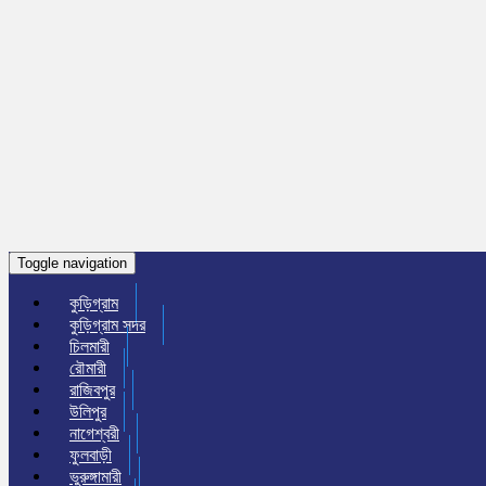
Toggle navigation
কুড়িগ্রাম
কুড়িগ্রাম সদর
চিলমারী
রৌমারী
রাজিবপুর
উলিপুর
নাগেশ্বরী
ফুলবাড়ী
ভুরুঙ্গামারী