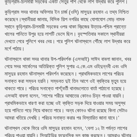
কুড়িগ্রাম-চিলমারী সড়কের একটি সেতুর পাশ থেকে লাশ উদ্ধার করে পুলিশ।
কুড়িগ্রাম সদর থানার অফিসার ইন চার্জ (ওসি) মাসুদুর রহমান এ তথ্য নিশ্চিত
করেছেন।স্থানীয়রা জানায়, বিসিক শিল্প নগরির কাছে যোগাযোগ মোড় নামক
স্থানে কুড়িগ্রাম-চিলমারী সড়কের ওপর থাকা ব্রিজের উত্তর-পশ্চিম প্রান্তে
খালের পানিতে উপুর হয়ে লাশটি ভেসে ছিল। বৃহস্পতিবার সকালে স্থানীয়রা
দেখতে পেরে পুলিশে খবর দেয়। পরে পুলিশ ঘটনাস্থলে পৌঁছে লাশ উদ্ধার করে
মর্গে পাঠায়।
ঘটনাস্থলে থাকা সদর থানার উপ-পরিদর্শক (এসআই) সাঈদ বাবলা জানান, খবর
পেয়ে সদর সার্কেলের অতিরিক্ত পুলিশ সুপার এ.কে.এম ওহিদুন্নবী এবং ওসি
মাসুদুর রহমান ঘটনাস্থল পরিদর্শন করেছেন। প্রাথমিকভাবে লাশের পরিচয়
সনাক্ত করা সম্ভব হয়নি। সম্ভবত দুই তিন আগে ওই ব্যক্তির মৃত্যু হয়ে
থাকতে পারে। পরিচয় সনাক্তে পার্শ¦বর্তী থানাগুলোতে বার্তা পাঠানো হয়েছে।
এসআই বাবলা বলেন, ‘লাশের শরীরে আঘাতের কোনও চিহ্ন পাওয়া যায়নি।
প্রাথমিকভাবে ধারণা করা হচ্ছে ওই ব্যক্তি সড়ক দিয়ে যাওয়ার সময় অসুস্থ
হয়ে পানিতে পড়ে গিয়ে থাকতে পারে। অন্য কোনও ঘটনা রয়েছে কিনা সেটাও
আমরা খতিয়ে দেখছি। পরিচয় সনাক্ত করার পর বিস্তারিত জানা যাবে।’
ঘটনাস্থল থেকে ফিরে ওসি মাসুদুর রহমান বলেন, ‘বেলা ১২ টা পর্যন্ত লাশের
পরিচয় পাওয়া যায়নি। সিআইডির ফরেনসিক দল কাজ করছেন। আমরাও ঘটনার