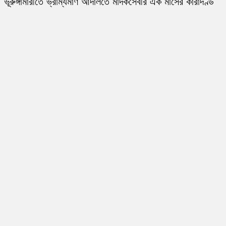
ভূরুঙ্গামারীতে ভ্রাম্যমাণ আদালতে মাদকসেবীর এক মাসের কারাদণ্ড