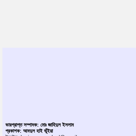
ভারপ্রাপ্ত সম্পাদক: মোঃ জাহিদুল ইসলাম
প্রকাশক: আবদুল হাই ভূঁইয়া