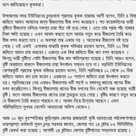
বলে জানিয়েছেন কৃষকরা।
উপজেলার সদর ইউনিয়নের চন্দ্রখানা গ্রামের কৃষক হায়দার আলী বলেন, তিনি ৪ বিঘা
জমিতে আমন আবাদের জন্য বীজতলায় বীজ বপন করেছেন। গত কয়েকদিনের ভারী
বৃষ্টিতে বীজতলা তলিয়ে সমস্ত চারা পঁচে নষ্ট হয়ে গেছে। এতে তার প্রায় পাঁচ হাজার
টাকা ক্ষতি হয়েছে। এখন আবাদ করতে হলে আবার নতুন করে বীজতলা তৈরি করে
বীজ বপন করতে হবে। এ অবস্থা তার একার নয় । অনেকের বীজতলা নষ্ট হয়ে
গেছে। ওই একই এলাকার মাঝারি কৃষক সফিয়ার রহমান বলেন, তিনি ২২ বিঘা
জমিতে আমন চাষ করবেন। এজন্য এক বিঘা জমিতে বীজ ধান বপন করেছেন ।
কিন্তু ভারী বৃষ্টিতে গোটা বীজতলার বীজ ধান ক্ষতিগ্রস্ত হয়েছে। তিনি আরও বলেন,
বৃষ্টি অব্যাহত থাকলে বীজতলায় চারা উৎপাদন সম্ভব হবে না। বড়ভিটা ইউনিয়নের
ঘোগারকুটি গ্রামের কৃষক মজিবর রহমান বলেন, তিনি প্রতিবছর ১২ থেকে ১৩ বিঘা
জমিতে আমন ধান চাষ করেন। এরজন্য ২০ শতাংশ জমিতে চারা উৎপাদন করতে
হয়। প্রতিবছরের নেয় এবারও বীজতলায় গুটি স্বর্ণা ও বঙ্গবন্ধু জাতের ধানের বীজ
বপন করেছিলেন। কিন্তু বীজতলায় ধানের বীজ বপনের দিন থেকেই শুরু হয়েছে ভারী
বৃষ্টি। ফলে আমার বীজতলার ধানের চারা লন্ডভন্ড হয়ে গেছে। বৃষ্টির কারণে নতুন কর
যে বীজতলা তৈরি করতে পারছেন না। আবাদ নিয়ে চিন্তায় আছেন। এমন
পরিস্থিতিতে সুখবর মেলেনি আবহাওয়া অফিস থেকেও।
আজ ২০ জুন বৃহস্পতিবার কুড়িগ্রাম জেলার রাজারহাট কৃষি আবহাওয়া পর্যবেক্ষণাগারে
ভারপ্রাপ্ত কর্মকর্তা সুবল চন্দ্র সরকার জানান, জেলায় গত ২৪ ঘন্টায় ৮৫ মিলিমিটার
বৃষ্টি রেকর্ড করা হয়েছে। আগামী ২৪ ঘন্টায়ও জেলায় বৃষ্টিপাতের সম্ভাবনা রয়েছে।