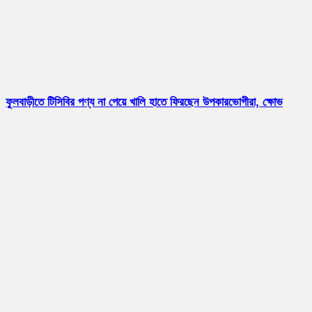
ফুলবাড়ীতে টিসিবির পণ্য না পেয়ে খালি হাতে ফিরছেন উপকারভোগীরা, ক্ষোভ