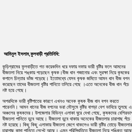
আমিনুল ইসলাম,ফুলবাড়ী প্রতিনিধি:
কুড়িগ্রামের ফুলবাড়ীতে গত কয়েকদিন ধরে দফায় দফায় ভারী বৃষ্টির ফলে আমনের
বীজতলা নিয়ে শঙ্কায় পড়েছেন কৃষক।বীজ ধান গজানোর এবং সুরক্ষা নিয়ে কৃষকের
কপালে চিন্তার ভাঁজ পড়েছে। ইতোমধ্যে যেসব কৃষক জমিতে আমন ধান বীজ বপন
করেছেন তাদের বীজতলা বৃষ্টির পানিতে তলিয়ে গেছে ।এতে অনেকের বীজ ধান পঁচে
নষ্ট হয়ে গেছে।
অপরদিকে ভারী বৃষ্টিপাতের কারণে এখনও অনেক কৃষক বীজ ধান বপন করতে
পারেননি। আমন ধানের বীজ বপনের ভরা মৌসুমে বৃষ্টির বাগড়া বেশ ভাবিয়ে তুলছে এ
অঞ্চলের কৃষকদের। উপজেলার বিভিন্ন এলাকা ঘুরে দেখা গেছে, কৃষকদের বেশিরভা
বীজতলা পানিতে ডুবে আছে। বীজতলা ডুবে থাকায় অনেকের বীজতলার চারাগাছ পঁচে
নষ্ট হয়েছে। কিছু কিছু এলাকায় বীজতলা জেগে থাকলেও ভারী বৃষ্টির তোড়ে বীজতলার
চারাগাছ কাদা পানিতে লেপ্টে আছে। এমন পরিস্থিতিতে বীজতলা নিয়ে শঙ্কিত আছ