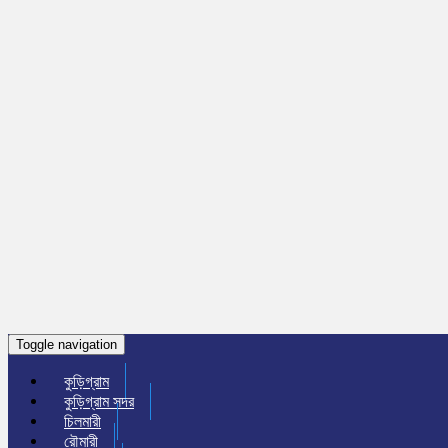
Toggle navigation
কুড়িগ্রাম
কুড়িগ্রাম সদর
চিলমারী
রৌমারী