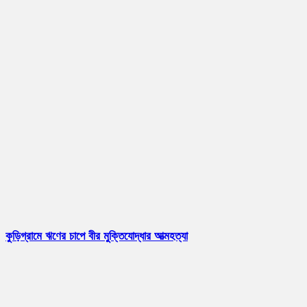
কুড়িগ্রামে ঋণের চাপে বীর মুক্তিযোদ্ধার আত্মহত্যা