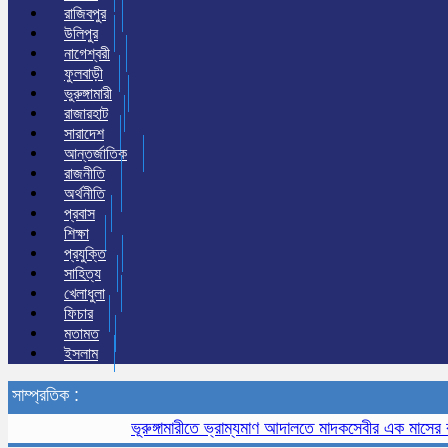
রাজিবপুর
উলিপুর
নাগেশ্বরী
ফুলবাড়ী
ভুরুঙ্গামারী
রাজারহাট
সারাদেশ
আন্তর্জাতিক
রাজনীতি
অর্থনীতি
প্রবাস
শিক্ষা
প্রযুক্তি
সাহিত্য
খেলাধুলা
ফিচার
মতামত
ইসলাম
সাম্প্রতিক :
ভূরুঙ্গামারীতে ভ্রাম্যমাণ আদালতে মাদকসেবীর এক মাসের কারাদণ্