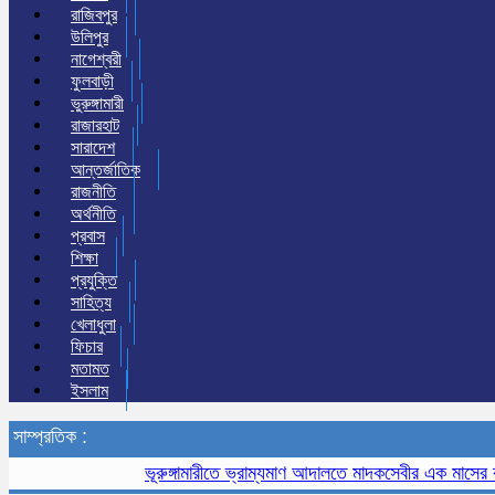
রাজিবপুর
উলিপুর
নাগেশ্বরী
ফুলবাড়ী
ভুরুঙ্গামারী
রাজারহাট
সারাদেশ
আন্তর্জাতিক
রাজনীতি
অর্থনীতি
প্রবাস
শিক্ষা
প্রযুক্তি
সাহিত্য
খেলাধুলা
ফিচার
মতামত
ইসলাম
সাম্প্রতিক :
ভূরুঙ্গামারীতে ভ্রাম্যমাণ আদালতে মাদকসেবীর এক মাসের কারাদ