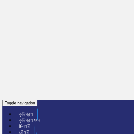
Toggle navigation
কুড়িগ্রাম
কুড়িগ্রাম সদর
চিলমারী
রৌমারী