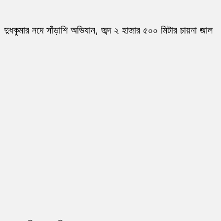
দুধকুমার নদে সাঁড়াশি অভিযান, জব্দ ২ হাজার ৫০০ মিটার চায়না জাল