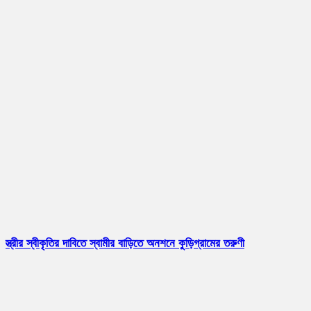
স্ত্রীর স্বীকৃতির দাবিতে স্বামীর বাড়িতে অনশনে কুড়িগ্রামের তরুণী