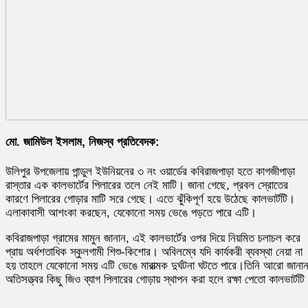
মো. জামিউল ইসলাম, নিজস্ব প্রতিবেদক:
উলিপুর উপজেলায় পান্ডুল ইউনিয়নের ৩ নং ওয়ার্ডের কবিরাজপাড়া হতে কাগজীপাড়া
রাস্তার এক কালভার্টের পিলারের তলে নেই মাটি। জানা গেছে, প্রবল স্রোতের
কারণে পিলারের গোড়ার মাটি সরে গেছে। এতে ঝুঁকিপূর্ণ হয়ে উঠেছে কালভার্টটি।
এলাকাবাসী আশংকা করছেন, যেকোনো সময় ভেঙে পড়তে পারে এটি।
কবিরাজপাড়া গ্রামের মামুন জানান, এই কালভার্টের ওপর দিয়ে নিয়মিত চলাচল করে
প্রায় অর্ধশতাধিক স্কুলগামী শিশু-কিশোর। অবিলম্বে যদি কার্যকরী ব্যবস্থা নেয়া না
হয় তাহলে যেকোনো সময় এটি ভেঙে মারাত্মক দুর্ঘটনা ঘটতে পারে।তিনি আরো জানান
অতিসত্ত্বর কিছু জিও ব্যাগ পিলারের গোড়ায় স্থাপন করা হলে রক্ষা পেতো কালভার্টট