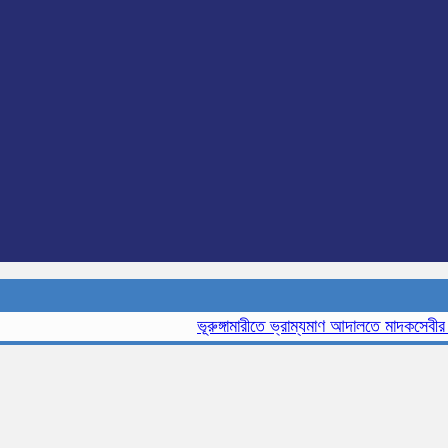
ভূরুঙ্গামারীতে ভ্রাম্যমাণ আদালতে মাদকসেবীর এক ম