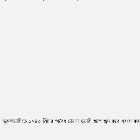
ভূরুঙ্গামারীতে ১৭৪০ মিটার অবৈধ চায়না দুয়ারী জাল জব্দ করে ধ্বংস ক