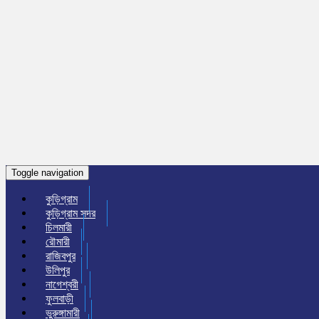
Toggle navigation
কুড়িগ্রাম
কুড়িগ্রাম সদর
চিলমারী
রৌমারী
রাজিবপুর
উলিপুর
নাগেশ্বরী
ফুলবাড়ী
ভুরুঙ্গামারী