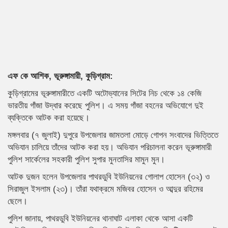
এফ কে আশিক, ভূরুঙ্গামারী, কুড়িগ্রাম:
কুড়িগ্রামের ভূরুঙ্গামারীতে একটি অটোভ্যানের সিটের নিচ থেকে ১৪ কেজি
ভারতীয় গাঁজা উদ্ধার করেছে পুলিশ। এ সময় গাঁজা বহনের অভিযোগে দুই
ব্যক্তিকে আটক করা হয়েছে।
মঙ্গলবার (৭ জুলাই) দুপুরে উপজেলার জামতলা মোড়ে গোপন সংবাদের ভিত্তিতে
অভিযান চালিয়ে তাঁদের আটক করা হয়। অভিযান পরিচালনা করেন ভূরুঙ্গামারী
পুলিশ সার্কেলের সহকারী পুলিশ সুপার মুনতাসির মামুন মুন।
আটক দুজন হলেন উপজেলার পাথরডুবি ইউনিয়নের গোলাপ হোসেন (৩২) ও
সিরাজুল ইসলাম (২৩)। তাঁরা যথাক্রমে মজিবর হোসেন ও আব্দুর রহিমের
ছেলে।
পুলিশ জানায়, পাথরডুবি ইউনিয়নের থানাঘাট এলাকা থেকে আসা একটি