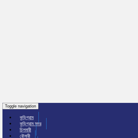
Toggle navigation
কুড়িগ্রাম
কুড়িগ্রাম সদর
চিলমারী
রৌমারী