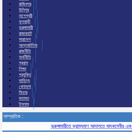
রাজিবপুর
উলিপুর
নাগেশ্বরী
ফুলবাড়ী
ভুরুঙ্গামারী
রাজারহাট
সারাদেশ
আন্তর্জাতিক
রাজনীতি
অর্থনীতি
প্রবাস
শিক্ষা
প্রযুক্তি
সাহিত্য
খেলাধুলা
ফিচার
মতামত
ইসলাম
সাম্প্রতিক :
ভূরুঙ্গামারীতে ভ্রাম্যমাণ আদালতে মাদকসেবীর এক মাসের 