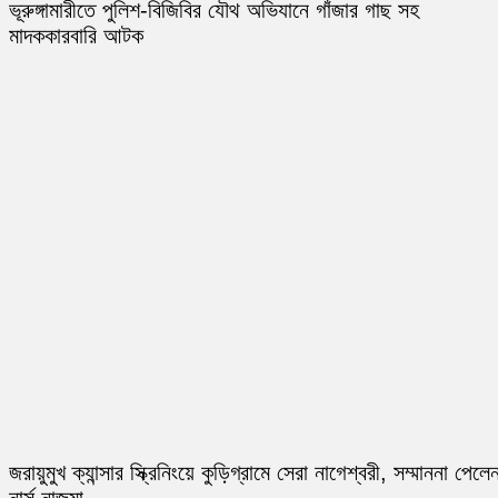
ভূরুঙ্গামারীতে পুলিশ-বিজিবির যৌথ অভিযানে গাঁজার গাছ সহ
মাদককারবারি আটক
জরায়ুমুখ ক্যান্সার স্ক্রিনিংয়ে কুড়িগ্রামে সেরা নাগেশ্বরী, সম্মাননা পেলে