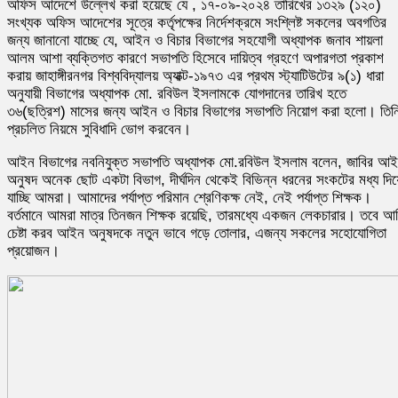
অফিস আদেশে উল্লেখ করা হয়েছে যে , ১৭-০৯-২০২৪ তারিখের ১৩২৯ (১২০)
সংখ্যক অফিস আদেশের সূত্রে কর্তৃপক্ষের নির্দেশক্রমে সংশ্লিষ্ট সকলের অবগতির
জন্য জানানো যাচ্ছে যে, আইন ও বিচার বিভাগের সহযোগী অধ্যাপক জনাব শায়লা
আলম আশা ব্যক্তিগত কারণে সভাপতি হিসেবে দায়িত্ব গ্রহণে অপারগতা প্রকাশ
করায় জাহাঙ্গীরনগর বিশ্ববিদ্যালয় অ্যাক্ট-১৯৭৩ এর প্রথম স্ট্যাটিউটের ৯(১) ধারা
অনুযায়ী বিভাগের অধ্যাপক মো. রবিউল ইসলামকে যোগদানের তারিখ হতে
৩৬(ছত্রিশ) মাসের জন্য আইন ও বিচার বিভাগের সভাপতি নিয়োগ করা হলো। তিন
প্রচলিত নিয়মে সুবিধাদি ভোগ করবেন।
আইন বিভাগের নবনিযুক্ত সভাপতি অধ্যাপক মো.রবিউল ইসলাম বলেন, জাবির আ
অনুষদ অনেক ছোট একটা বিভাগ, দীর্ঘদিন থেকেই বিভিন্ন ধরনের সংকটের মধ্য দিয়
যাচ্ছি আমরা। আমাদের পর্যাপ্ত পরিমান শ্রেণিকক্ষ নেই, নেই পর্যাপ্ত শিক্ষক।
বর্তমানে আমরা মাত্র তিনজন শিক্ষক রয়েছি, তারমধ্যে একজন লেকচারার। তবে আ
চেষ্টা করব আইন অনুষদকে নতুন ভাবে গড়ে তোলার, এজন্য সকলের সহোযোগিতা
প্রয়োজন।