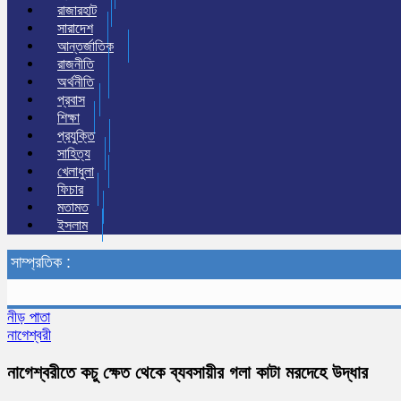
রাজারহাট
সারাদেশ
আন্তর্জাতিক
রাজনীতি
অর্থনীতি
প্রবাস
শিক্ষা
প্রযুক্তি
সাহিত্য
খেলাধুলা
ফিচার
মতামত
ইসলাম
সাম্প্রতিক :
নীড় পাতা
নাগেশ্বরী
নাগেশ্বরীতে কচু ক্ষেত থেকে ব্যবসায়ীর গলা কাটা মরদেহে উদ্ধার