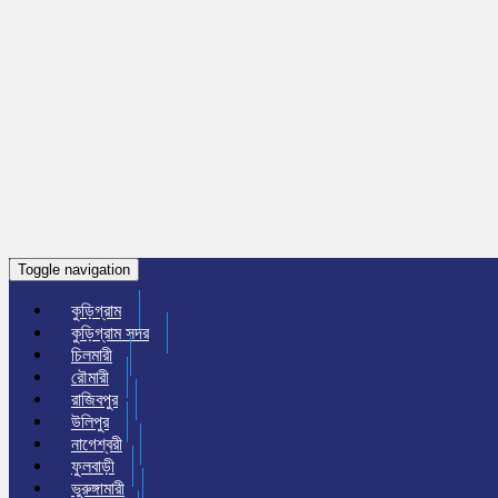
Toggle navigation
কুড়িগ্রাম
কুড়িগ্রাম সদর
চিলমারী
রৌমারী
রাজিবপুর
উলিপুর
নাগেশ্বরী
ফুলবাড়ী
ভুরুঙ্গামারী