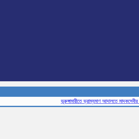
ভূরুঙ্গামারীতে ভ্রাম্যমাণ আদালতে মাদকসেবীর এক ম