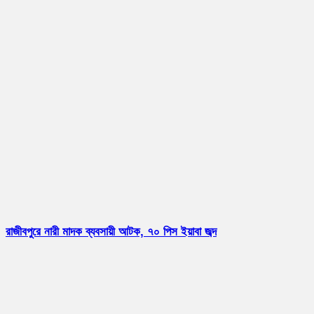
রাজীবপুরে নারী মাদক ব্যবসায়ী আটক, ৭০ পিস ইয়াবা জব্দ