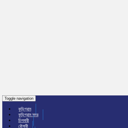
Toggle navigation
কুড়িগ্রাম
কুড়িগ্রাম সদর
চিলমারী
রৌমারী