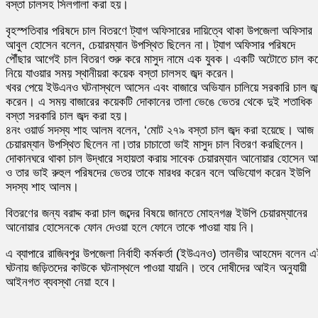
বস্তা চালসহ সিলগালা করা হয়।
বৃহস্পতিবার পরিষদে চাল বিতরণে ট্যাগ অফিসারের দায়িত্বে থাকা উপজেলা অফিসার
আবুল হোসেন বলেন, চেয়ারম্যান উপস্থিত ছিলেন না। ট্যাগ অফিসার পরিষদে
পৌঁছার আগেই চাল বিতরণ শুরু করে মাসুদ নামে এক যুবক। একটি অটোতে চাল ক
নিয়ে যাওয়ার সময় স্থানীয়রা কয়েক বস্তা চালসহ জব্দ করেন।
খবর পেয়ে ইউএনও ঘটনাস্থলে আসেন এবং বাজারে অভিযান চালিয়ে সরকারি চাল জব্
করেন। এ সময় বাজারের কয়েকটি দোকানের তালা ভেঙে ভেতর থেকে দুই শতাধিক
বস্তা সরকারি চাল জব্দ করা হয়।
৪নং ওয়ার্ড সদস্য শাহ আলম বলেন, ‘মোট ২৭৯ বস্তা চাল জব্দ করা হয়েছে। আজ
চেয়ারম্যান উপস্থিত ছিলেন না।তার চাচাতো ভাই মাসুদ চাল বিতরণ করছিলেন।
দোকানঘরে থাকা চাল উদ্ধারে সহায়তা করায় সাবেক চেয়ারম্যান আনোয়ার হোসেন আ
ও তার ভাই রুহুল পরিষদের ভেতর তাকে মারধর করেন বলে অভিযোগ করেন ইউপি
সদস্য শাহ আলম।
বিতরণের জন্য বরাদ্দ করা চাল জব্দের বিষয়ে জানতে মোহনগঞ্জ ইউপি চেয়ারম্যানের
আনোয়ার হোসেনকে ফোন দেওয়া হলে ফোনে তাকে পাওয়া যায় নি।
এ ব্যাপারে রাজিবপুর উপজেলা নির্বাহী কর্মকর্তা (ইউএনও) তানভীর আহমেদ বলেন 
ঘটনায় জড়িতদের কাউকে ঘটনাস্থলে পাওয়া যায়নি। তবে দোষীদের আইন অনুযায়ী
আইনগত ব্যবস্থা নেয়া হবে।