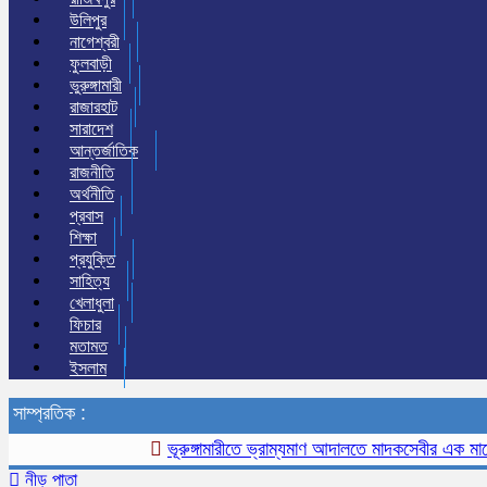
উলিপুর
নাগেশ্বরী
ফুলবাড়ী
ভুরুঙ্গামারী
রাজারহাট
সারাদেশ
আন্তর্জাতিক
রাজনীতি
অর্থনীতি
প্রবাস
শিক্ষা
প্রযুক্তি
সাহিত্য
খেলাধুলা
ফিচার
মতামত
ইসলাম
সাম্প্রতিক :
ভূরুঙ্গামারীতে ভ্রাম্যমাণ আদালতে মাদকসেবীর এক মাসের কার
নীড় পাতা