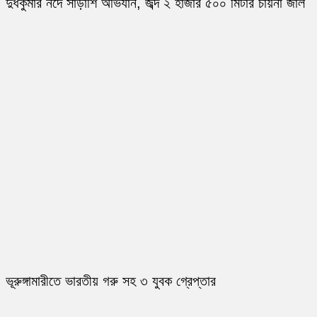
দুধকুমার নদে সাঁড়াশি অভিযান, জব্দ ২ হাজার ৫০০ মিটার চায়না জাল
ভূরুঙ্গামারীতে ভারতীয় গরু সহ ৩ যুবক গ্রেপ্তার