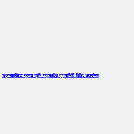
ভূরুঙ্গামারীতে প্রথম হাসি প্রজেক্টের ক্যপাসিটি বিল্ডিং ওয়ার্কশপ