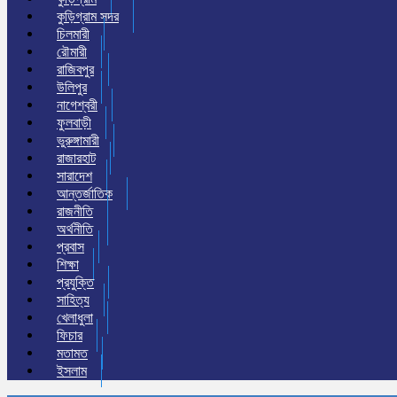
কুড়িগ্রাম সদর
চিলমারী
রৌমারী
রাজিবপুর
উলিপুর
নাগেশ্বরী
ফুলবাড়ী
ভুরুঙ্গামারী
রাজারহাট
সারাদেশ
আন্তর্জাতিক
রাজনীতি
অর্থনীতি
প্রবাস
শিক্ষা
প্রযুক্তি
সাহিত্য
খেলাধুলা
ফিচার
মতামত
ইসলাম