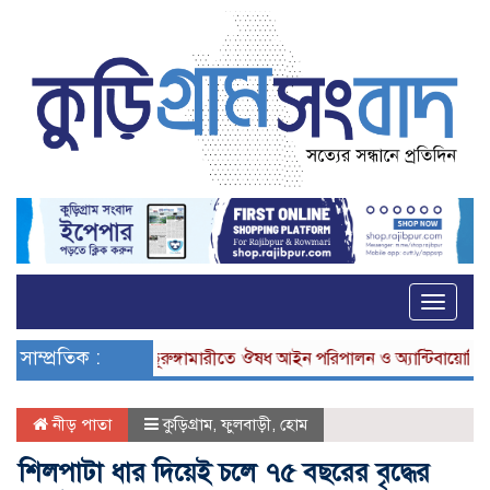
Toggle
naviga
সাম্প্রতিক :
ভূরুঙ্গামারীতে ঔষধ আইন পরিপালন ও অ্যান্টিবায়োটিক নিয়
নীড় পাতা
কুড়িগ্রাম
,
ফুলবাড়ী
,
হোম
শিলপাটা ধার দিয়েই চলে ৭৫ বছরের বৃদ্ধের