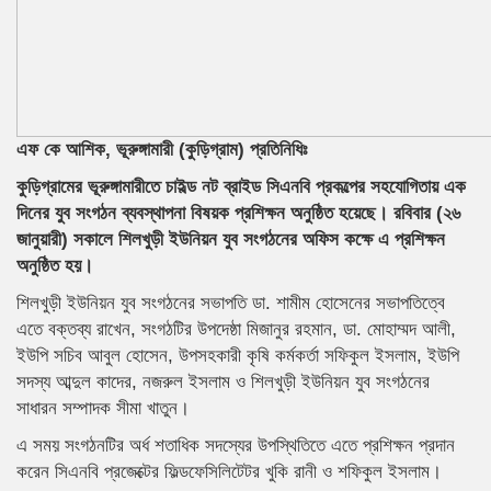
এফ কে আশিক, ভূরুঙ্গামারী (কুড়িগ্রাম) প্রতিনিধিঃ
কুড়িগ্রামের ভূরুঙ্গামারীতে চাইল্ড নট ব্রাইড সিএনবি প্রকল্পের সহযোগিতায় এক
দিনের যুব সংগঠন ব্যবস্থাপনা বিষয়ক প্রশিক্ষন অনুষ্ঠিত হয়েছে। রবিবার (২৬
জানুয়ারী) সকালে শিলখুড়ী ইউনিয়ন যুব সংগঠনের অফিস কক্ষে এ প্রশিক্ষন
অনুষ্ঠিত হয়।
শিলখুড়ী ইউনিয়ন যুব সংগঠনের সভাপতি ডা. শামীম হোসেনের সভাপতিত্বে
এতে বক্তব্য রাখেন, সংগঠটির উপদেষ্ঠা মিজানুর রহমান, ডা. মোহাম্মদ আলী,
ইউপি সচিব আবুল হোসেন, উপসহকারী কৃষি কর্মকর্তা সফিকুল ইসলাম, ইউপি
সদস্য আব্দুল কাদের, নজরুল ইসলাম ও শিলখুড়ী ইউনিয়ন যুব সংগঠনের
সাধারন সম্পাদক সীমা খাতুন।
এ সময় সংগঠনটির অর্ধ শতাধিক সদস্যের উপস্থিতিতে এতে প্রশিক্ষন প্রদান
করেন সিএনবি প্রজেক্টের ফিল্ডফেসিলিটেটর খুকি রানী ও শফিকুল ইসলাম।