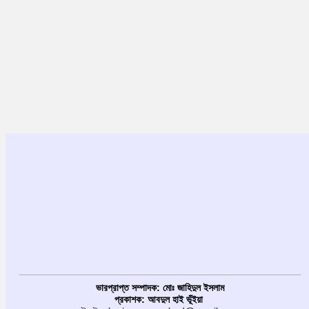
ভারপ্রাপ্ত সম্পাদক: মোঃ জাহিদুল ইসলাম
প্রকাশক: আবদুল হাই ভূঁইয়া