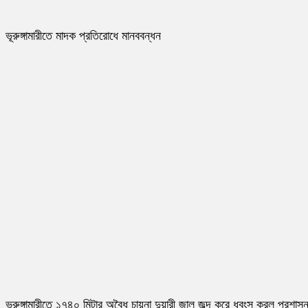
ভূরুঙ্গামারীতে মাদক প্রতিরোধে মানববন্ধন
ভূরুঙ্গামারীতে ১৭৪০ মিটার অবৈধ চায়না দুয়ারী জাল জব্দ করে ধ্বংস করল প্রশাস