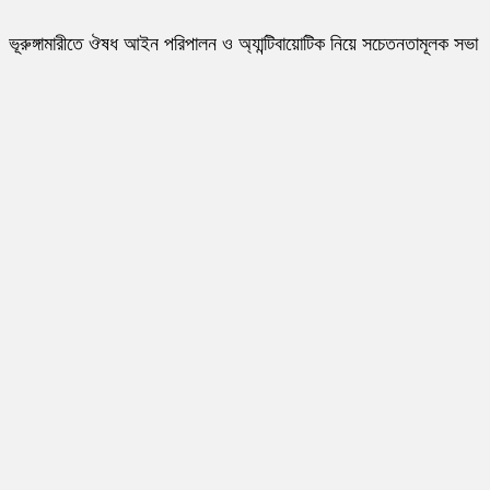
ভূরুঙ্গামারীতে ঔষধ আইন পরিপালন ও অ্যান্টিবায়োটিক নিয়ে সচেতনতামূলক সভা