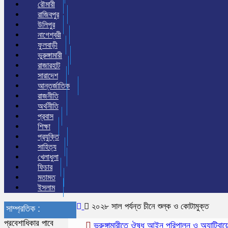
রৌমারী
রাজিবপুর
উলিপুর
নাগেশ্বরী
ফুলবাড়ী
ভুরুঙ্গামারী
রাজারহাট
সারাদেশ
আন্তর্জাতিক
রাজনীতি
অর্থনীতি
প্রবাস
শিক্ষা
প্রযুক্তি
সাহিত্য
খেলাধুলা
ফিচার
মতামত
ইসলাম
২০২৮ সাল পর্যন্ত চীনে শুল্ক ও কোটামুক্ত
সাম্প্রতিক :
প্রবেশাধিকার পাবে
ভূরুঙ্গামারীতে ঔষধ আইন পরিপালন ও অ্যান্টিবায়োটিক 