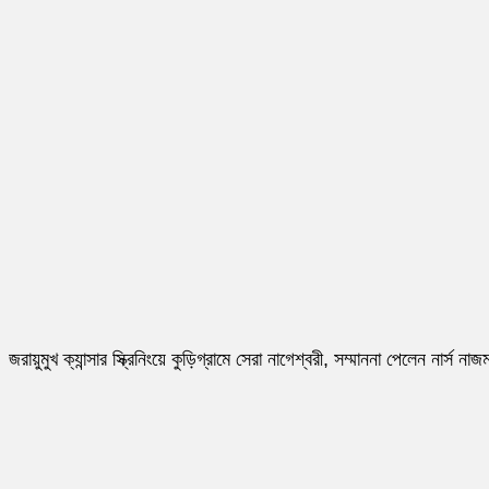
জরায়ুমুখ ক্যান্সার স্ক্রিনিংয়ে কুড়িগ্রামে সেরা নাগেশ্বরী, সম্মাননা পেলেন নার্স নাজম