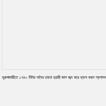
ভূরুঙ্গামারীতে ১৭৪০ মিটার অবৈধ চায়না দুয়ারী জাল জব্দ করে ধ্বংস করল প্রশাস