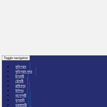
Toggle navigation
কুড়িগ্রাম
কুড়িগ্রাম সদর
চিলমারী
রৌমারী
রাজিবপুর
উলিপুর
নাগেশ্বরী
ফুলবাড়ী
ভুরুঙ্গামারী