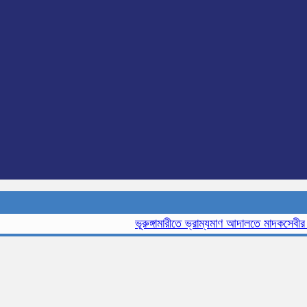
ভূরুঙ্গামারীতে ভ্রাম্যমাণ আদালতে মাদকসেবীর এক ম