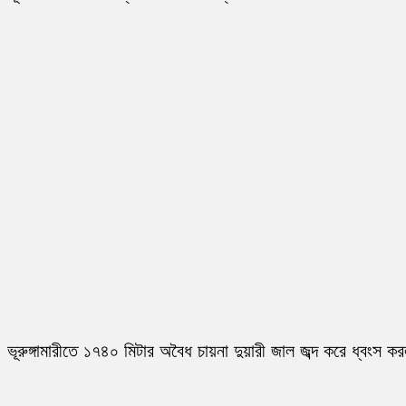
ভূরুঙ্গামারীতে ১৭৪০ মিটার অবৈধ চায়না দুয়ারী জাল জব্দ করে ধ্বংস ক