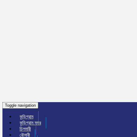
Toggle navigation
কুড়িগ্রাম
কুড়িগ্রাম সদর
চিলমারী
রৌমারী