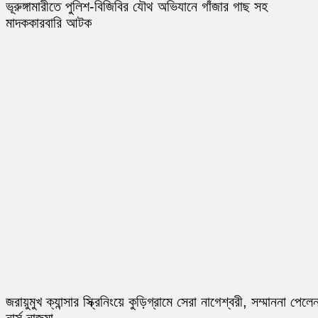
ভূরুঙ্গামারীতে পুলিশ-বিজিবির যৌথ অভিযানে গাঁজার গাছ সহ
মাদককারবারি আটক
জরায়ুমুখ ক্যান্সার স্ক্রিনিংয়ে কুড়িগ্রামে সেরা নাগেশ্বরী, সম্মাননা পেলে