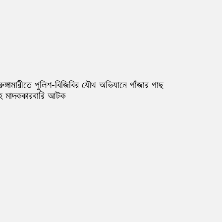
রুঙ্গামারীতে পুলিশ-বিজিবির যৌথ অভিযানে গাঁজার গাছ
হ মাদককারবারি আটক