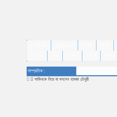
কুড়িগ্রাম
কুড়িগ্রাম সদর
চিলমারী
রৌমারী
প্রবাস
শিক্ষা
প্রযুক্তি
সাহিত্য
খেলাধুলা
সাম্প্রতিক :
সাকিবকে নিয়ে যা বললেন হামজা চৌধুরী