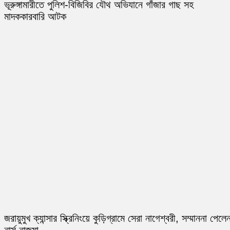
ভূরুঙ্গামারীতে পুলিশ-বিজিবির যৌথ অভিযানে গাঁজার গাছ সহ
মাদককারবারি আটক
জরায়ুমুখ ক্যান্সার স্ক্রিনিংয়ে কুড়িগ্রামে সেরা নাগেশ্বরী, সম্মাননা পেলে