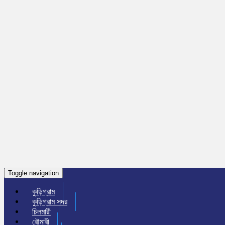
Toggle navigation
কুড়িগ্রাম
কুড়িগ্রাম সদর
চিলমারী
রৌমারী