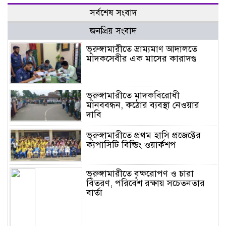
সর্বশেষ সংবাদ
জনপ্রিয় সংবাদ
ভূরুঙ্গামারীতে ভ্রাম্যমাণ আদালতে
মাদকসেবীর এক মাসের কারাদণ্ড
ভূরুঙ্গামারীতে মাদকবিরোধী
মানববন্ধন, কঠোর ব্যবস্থা নেওয়ার
দাবি
ভূরুঙ্গামারীতে প্রথম হাসি প্রজেক্টের
ক্যপাসিটি বিল্ডিং ওয়ার্কশপ
ভূরুঙ্গামারীতে বৃক্ষরোপণ ও চারা
বিতরণ, পরিবেশ রক্ষায় সচেতনতার
বার্তা