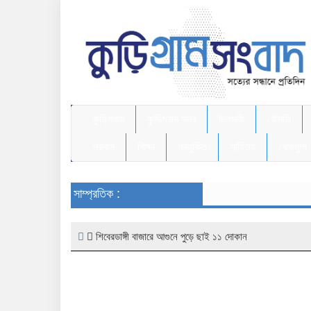
কুড়িগ্রাম
কুড়িগ্রাম সদর
চিলমারী
রৌমারী
প্রবাস
শিক্ষা
প্রযুক্তি
সাহিত্য
খেলাধুলা
সাম্প্রতিক :
শিবেরডাঙ্গী বাজারে আগুনে পুড়ে ছাই ১১ দোকান