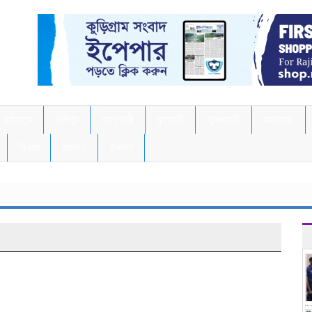
রাজিবপুর
উলিপুর
নাগেশ্বরী
ফুলবাড়ী
ভুরুঙ্গামারী
রাজারহাট
ফিচার
মতামত
ইসলাম