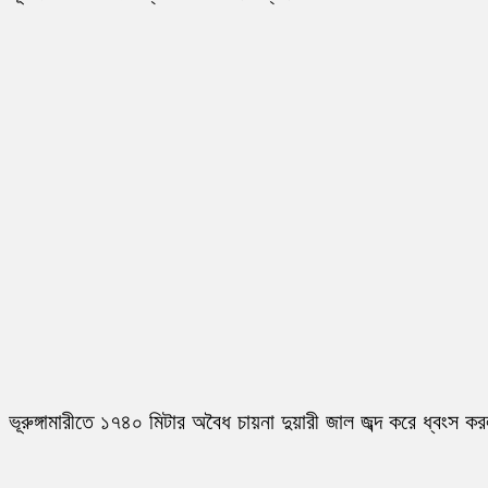
ভূরুঙ্গামারীতে ১৭৪০ মিটার অবৈধ চায়না দুয়ারী জাল জব্দ করে ধ্বংস ক