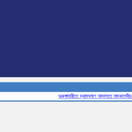
ভূরুঙ্গামারীতে ভ্রাম্যমাণ আদালতে মাদকসেবীর এক