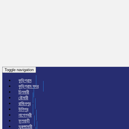
Toggle navigation
কুড়িগ্রাম
কুড়িগ্রাম সদর
চিলমারী
রৌমারী
রাজিবপুর
উলিপুর
নাগেশ্বরী
ফুলবাড়ী
ভুরুঙ্গামারী