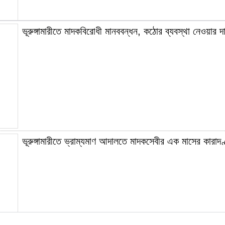
ভূরুঙ্গামারীতে মাদকবিরোধী মানববন্ধন, কঠোর ব্যবস্থা নেওয়ার দা
ভূরুঙ্গামারীতে প্রথম হাসি প্রজেক্টের ক্যপাসিটি বিল্ডিং ওয়ার্কশপ
ভূরুঙ্গামারীতে ভ্রাম্যমাণ আদালতে মাদকসেবীর এক মাসের কারাদণ
ভূরুঙ্গামারীতে বৃক্ষরোপণ ও চারা বিতরণ, পরিবেশ রক্ষায় সচেতনতার 