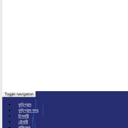
Toggle navigation
কুড়িগ্রাম
কুড়িগ্রাম সদর
চিলমারী
রৌমারী
রাজিবপুর