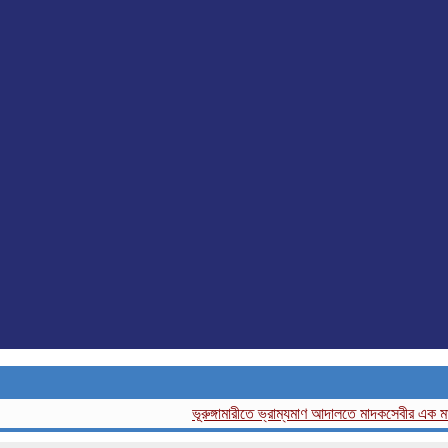
ভূরুঙ্গামারীতে ভ্রাম্যমাণ আদালতে মাদকসেবীর এক মাসের কা