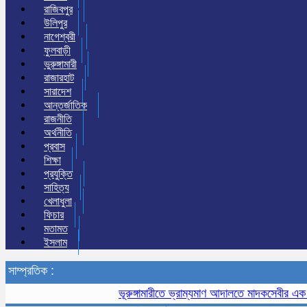
রাজিবপুর
উলিপুর
নাগেশ্বরী
ফুলবাড়ী
ভুরুঙ্গামারী
রাজারহাট
সারাদেশ
আন্তর্জাতিক
রাজনীতি
অর্থনীতি
প্রবাস
শিক্ষা
প্রযুক্তি
সাহিত্য
খেলাধুলা
ফিচার
মতামত
ইসলাম
সাম্প্রতিক :
ভূরুঙ্গামারীতে ভ্রাম্যমাণ আদালতে মাদকসেবীর এক মাসের 