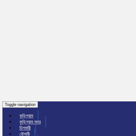
Toggle navigation
কুড়িগ্রাম
কুড়িগ্রাম সদর
চিলমারী
রৌমারী