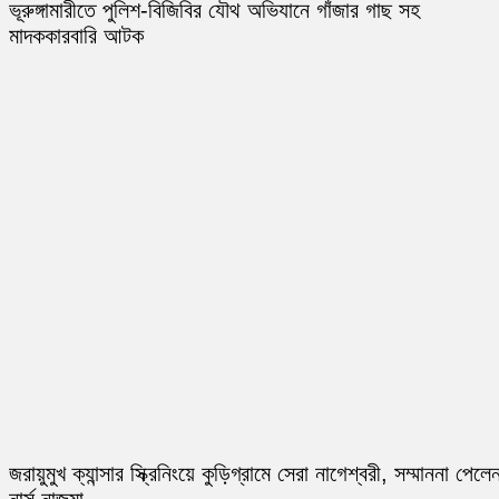
ভূরুঙ্গামারীতে পুলিশ-বিজিবির যৌথ অভিযানে গাঁজার গাছ সহ
মাদককারবারি আটক
জরায়ুমুখ ক্যান্সার স্ক্রিনিংয়ে কুড়িগ্রামে সেরা নাগেশ্বরী, সম্মাননা পেলে