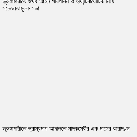
ভূরুঙ্গামারীতে ঔষধ আইন পরিপালন ও অ্যান্টিবায়োটিক নিয়ে
সচেতনতামূলক সভা
ভূরুঙ্গামারীতে ভ্রাম্যমাণ আদালতে মাদকসেবীর এক মাসের কারাদণ্ড