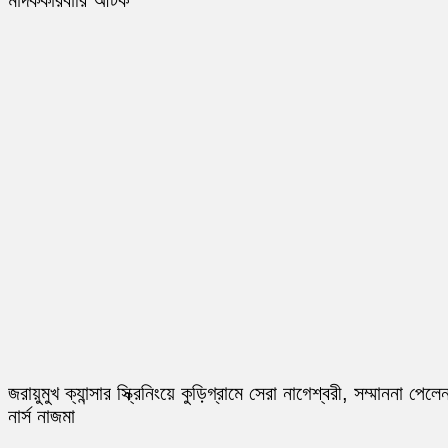
মাদককারবারি আটক
জরায়ুমুখ ক্যান্সার স্ক্রিনিংয়ে কুড়িগ্রামে সেরা নাগেশ্বরী, সম্মাননা পেলে
নার্স নাজমা