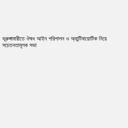
ভূরুঙ্গামারীতে ঔষধ আইন পরিপালন ও অ্যান্টিবায়োটিক নিয়ে
সচেতনতামূলক সভা