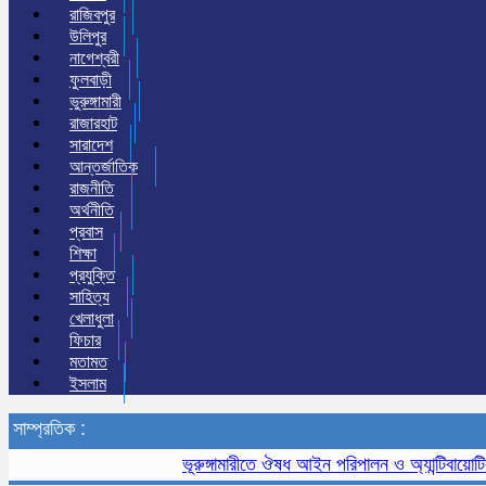
রাজিবপুর
উলিপুর
নাগেশ্বরী
ফুলবাড়ী
ভুরুঙ্গামারী
রাজারহাট
সারাদেশ
আন্তর্জাতিক
রাজনীতি
অর্থনীতি
প্রবাস
শিক্ষা
প্রযুক্তি
সাহিত্য
খেলাধুলা
ফিচার
মতামত
ইসলাম
সাম্প্রতিক :
ভূরুঙ্গামারীতে ঔষধ আইন পরিপালন ও অ্যান্টিবায়োটিক নি