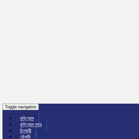
Toggle navigation
কুড়িগ্রাম
কুড়িগ্রাম সদর
চিলমারী
রৌমারী