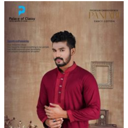
ভূরুঙ্গামারীতে ১৭৪০ মিটার অবৈধ
চায়না দুয়ারী জাল জব্দ করে ধ্বংস
করল প্রশাসন
ভূরুঙ্গামারীতে পুলিশ-বিজিবির যৌথ
অভিযানে গাঁজার গাছ সহ
মাদককারবারি আটক
জরায়ুমুখ ক্যান্সার স্ক্রিনিংয়ে কুড়িগ্রামে
সেরা নাগেশ্বরী, সম্মাননা পেলেন নার্স
নাজমা