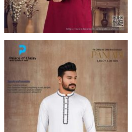
দুধকুমার নদে সাঁড়াশি অভিযান, জব্দ ২
হাজার ৫০০ মিটার চায়না জাল
ভূরুঙ্গামারীতে ভারতীয় গরু সহ ৩
যুবক গ্রেপ্তার