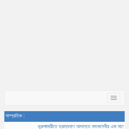
Toggle
navigat
সাম্প্রতিক :
ভূরুঙ্গামারীতে ভ্রাম্যমাণ আদালতে মাদকসেবীর এক মাসের কারাদণ