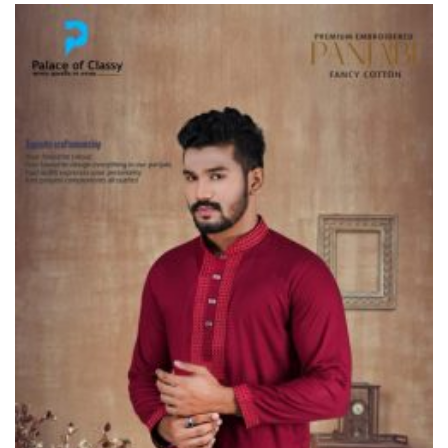
ভূরুঙ্গামারীতে ১৭৪০ মিটার অবৈধ
চায়না দুয়ারী জাল জব্দ করে ধ্বংস
করল প্রশাসন
ভূরুঙ্গামারীতে পুলিশ-বিজিবির যৌথ
অভিযানে গাঁজার গাছ সহ
মাদককারবারি আটক
জরায়ুমুখ ক্যান্সার স্ক্রিনিংয়ে কুড়িগ্রামে
সেরা নাগেশ্বরী, সম্মাননা পেলেন নার্স
নাজমা