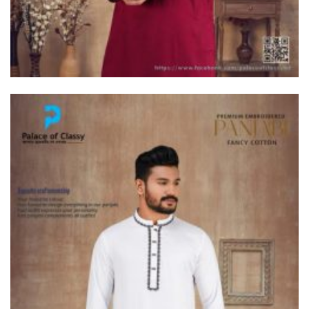
দুধকুমার নদে সাঁড়াশি অভিযান, জব্দ ২
হাজার ৫০০ মিটার চায়না জাল
ভূরুঙ্গামারীতে ভারতীয় গরু সহ ৩
যুবক গ্রেপ্তার