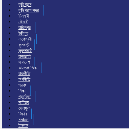
কুড়িগ্রাম
কুড়িগ্রাম সদর
চিলমারী
রৌমারী
রাজিবপুর
উলিপুর
নাগেশ্বরী
ফুলবাড়ী
ভুরুঙ্গামারী
রাজারহাট
সারাদেশ
আন্তর্জাতিক
রাজনীতি
অর্থনীতি
প্রবাস
শিক্ষা
প্রযুক্তি
সাহিত্য
খেলাধুলা
ফিচার
মতামত
ইসলাম