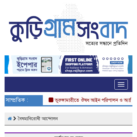
Toggle
naviga
সাম্প্রতিক :
ভূরুঙ্গামারীতে ঔষধ আইন পরিপালন ও অ্যান্টিবায়ো
বৈষম্যবিরোধী আন্দোলন