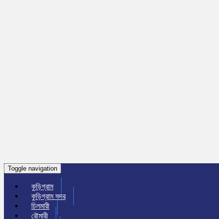
Toggle navigation
কুড়িগ্রাম
কুড়িগ্রাম সদর
চিলমারী
রৌমারী