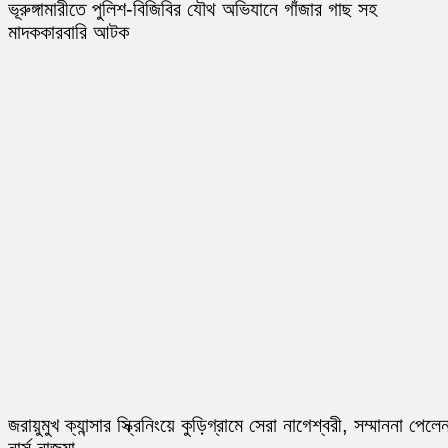
ভূরুঙ্গামারীতে পুলিশ-বিজিবির যৌথ অভিযানে গাঁজার গাছ সহ
মাদককারবারি আটক
জরায়ুমুখ ক্যান্সার স্ক্রিনিংয়ে কুড়িগ্রামে সেরা নাগেশ্বরী, সম্মাননা পেলে