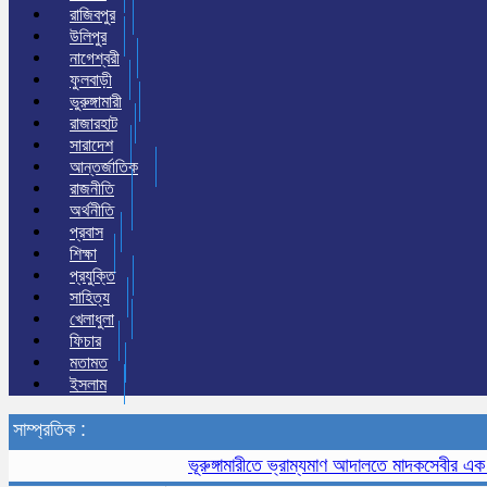
রাজিবপুর
উলিপুর
নাগেশ্বরী
ফুলবাড়ী
ভুরুঙ্গামারী
রাজারহাট
সারাদেশ
আন্তর্জাতিক
রাজনীতি
অর্থনীতি
প্রবাস
শিক্ষা
প্রযুক্তি
সাহিত্য
খেলাধুলা
ফিচার
মতামত
ইসলাম
সাম্প্রতিক :
ভূরুঙ্গামারীতে ভ্রাম্যমাণ আদালতে মাদকসেবীর এক মাসের 