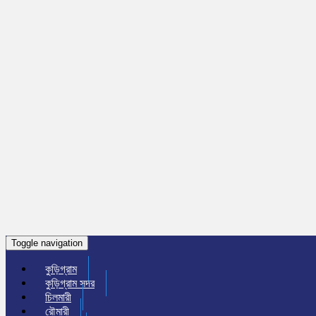
Toggle navigation
কুড়িগ্রাম
কুড়িগ্রাম সদর
চিলমারী
রৌমারী