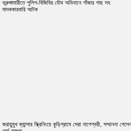
ভূরুঙ্গামারীতে পুলিশ-বিজিবির যৌথ অভিযানে গাঁজার গাছ সহ
মাদককারবারি আটক
জরায়ুমুখ ক্যান্সার স্ক্রিনিংয়ে কুড়িগ্রামে সেরা নাগেশ্বরী, সম্মাননা পেলে