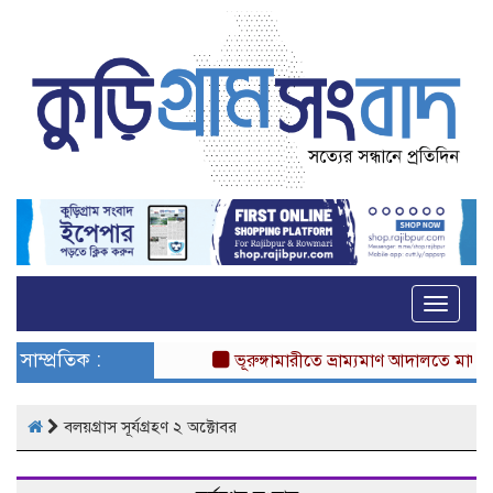
Toggle
naviga
সাম্প্রতিক :
ভূরুঙ্গামারীতে ভ্রাম্যমাণ আদালতে মাদকস
বলয়গ্রাস সূর্যগ্রহণ ২ অক্টোবর