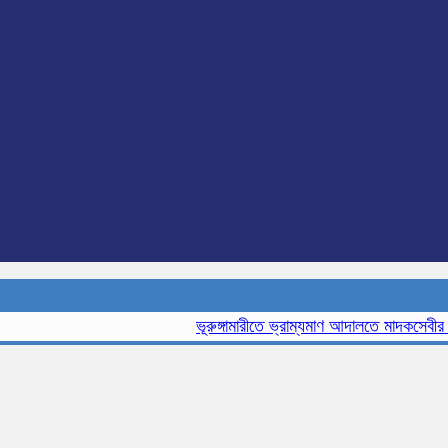
ভূরুঙ্গামারীতে ভ্রাম্যমাণ আদালতে মাদকসেবীর এক ম