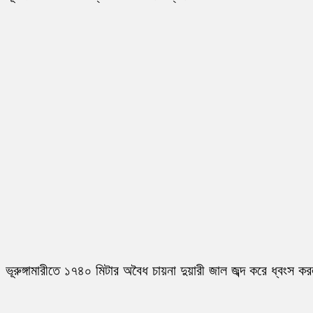
ভূরুঙ্গামারীতে ১৭৪০ মিটার অবৈধ চায়না দুয়ারী জাল জব্দ করে ধ্বংস ক