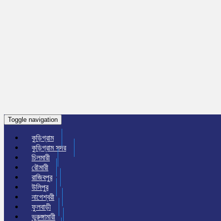
Toggle navigation
কুড়িগ্রাম
কুড়িগ্রাম সদর
চিলমারী
রৌমারী
রাজিবপুর
উলিপুর
নাগেশ্বরী
ফুলবাড়ী
ভুরুঙ্গামারী