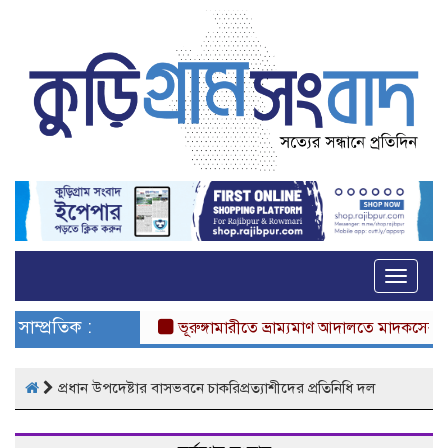
Toggle
naviga
সাম্প্রতিক :
ভূরুঙ্গামারীতে ভ্রাম্যমাণ আদালতে মাদকসেবীর এক ম
প্রধান উপদেষ্টার বাসভবনে চাকরিপ্রত্যাশীদের প্রতিনিধি দল