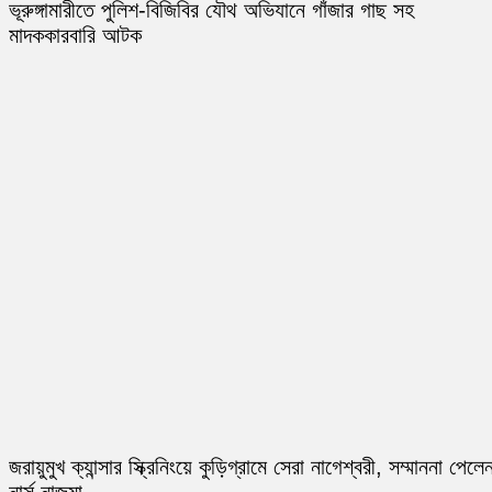
ভূরুঙ্গামারীতে পুলিশ-বিজিবির যৌথ অভিযানে গাঁজার গাছ সহ
মাদককারবারি আটক
জরায়ুমুখ ক্যান্সার স্ক্রিনিংয়ে কুড়িগ্রামে সেরা নাগেশ্বরী, সম্মাননা পেলে