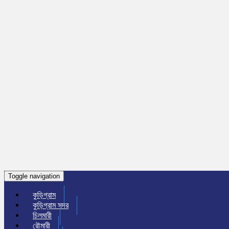
Toggle navigation
কুড়িগ্রাম
কুড়িগ্রাম সদর
চিলমারী
রৌমারী