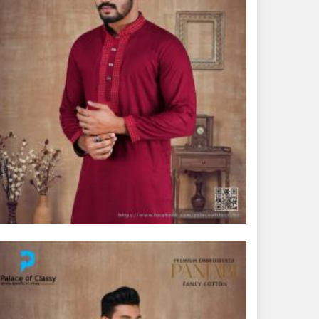
ভূরুঙ্গামারীতে পুলিশ-বিজিবির
যৌথ অভিযানে গাঁজার গাছ
সহ মাদককারবারি আটক
জরায়ুমুখ ক্যান্সার স্ক্রিনিংয়ে
কুড়িগ্রামে সেরা নাগেশ্বরী,
সম্মাননা পেলেন নার্স নাজমা
দুধকুমার নদে সাঁড়াশি
অভিযান, জব্দ ২ হাজার ৫০০
মিটার চায়না জাল
ভূরুঙ্গামারীতে ভারতীয় গরু
সহ ৩ যুবক গ্রেপ্তার