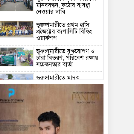
মানববন্ধন, কঠোর ব্যবস্থা
নেওয়ার দাবি
ভূরুঙ্গামারীতে প্রথম হাসি
প্রজেক্টের ক্যপাসিটি বিল্ডিং
ওয়ার্কশপ
ভূরুঙ্গামারীতে বৃক্ষরোপণ ও
চারা বিতরণ, পরিবেশ রক্ষায়
সচেতনতার বার্তা
ভূরুঙ্গামারীতে মাদক
প্রতিরোধে মানববন্ধন
ভূরুঙ্গামারীতে ১৭৪০ মিটার
অবৈধ চায়না দুয়ারী জাল জব্দ
করে ধ্বংস করল প্রশাসন