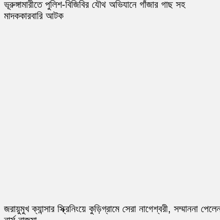
ভূরুঙ্গামারীতে পুলিশ-বিজিবির যৌথ অভিযানে গাঁজার গাছ সহ
মাদককারবারি আটক
জরায়ুমুখ ক্যান্সার স্ক্রিনিংয়ে কুড়িগ্রামে সেরা নাগেশ্বরী, সম্মাননা পেলে