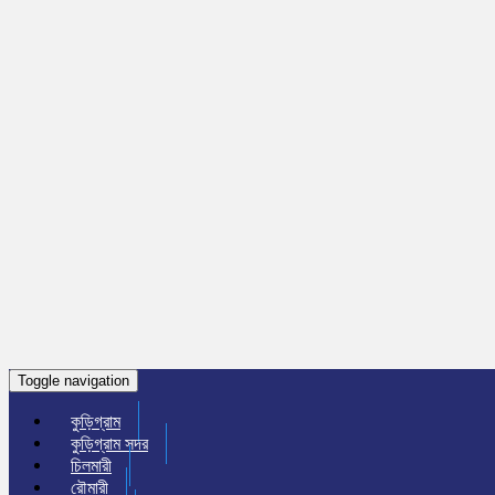
Toggle navigation
কুড়িগ্রাম
কুড়িগ্রাম সদর
চিলমারী
রৌমারী