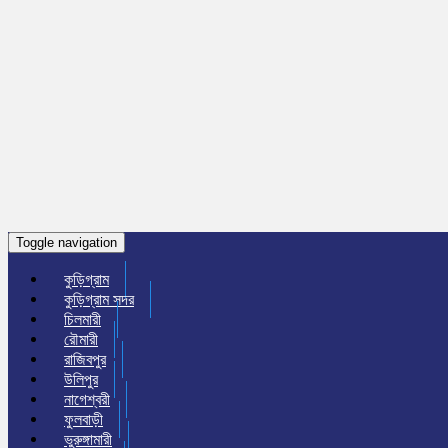
Toggle navigation
কুড়িগ্রাম
কুড়িগ্রাম সদর
চিলমারী
রৌমারী
রাজিবপুর
উলিপুর
নাগেশ্বরী
ফুলবাড়ী
ভুরুঙ্গামারী