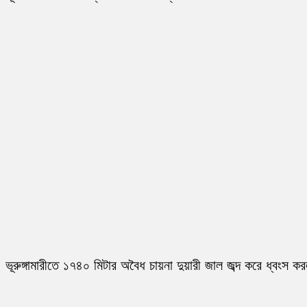
ভূরুঙ্গামারীতে ১৭৪০ মিটার অবৈধ চায়না দুয়ারী জাল জব্দ করে ধ্বংস ক