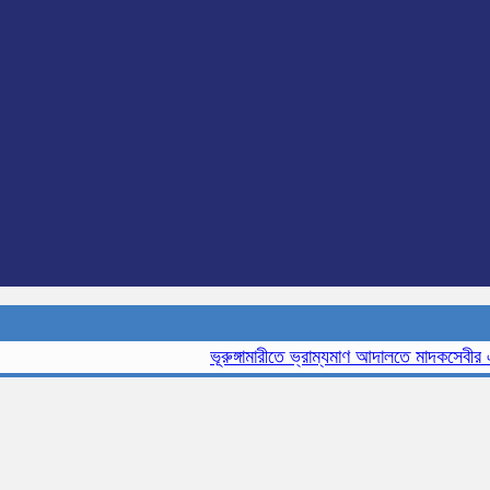
ভূরুঙ্গামারীতে ভ্রাম্যমাণ আদালতে মাদকসেবীর এক মা