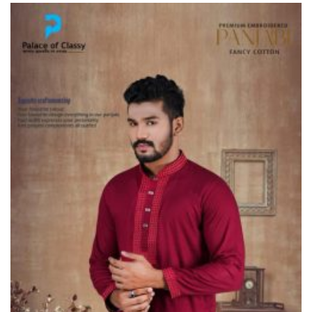
ভূরুঙ্গামারীতে ১৭৪০ মিটার অবৈধ
চায়না দুয়ারী জাল জব্দ করে ধ্বংস
করল প্রশাসন
ভূরুঙ্গামারীতে পুলিশ-বিজিবির যৌথ
অভিযানে গাঁজার গাছ সহ
মাদককারবারি আটক
জরায়ুমুখ ক্যান্সার স্ক্রিনিংয়ে কুড়িগ্রামে
সেরা নাগেশ্বরী, সম্মাননা পেলেন নার্স
নাজমা