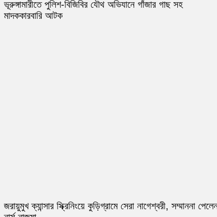
ভূরুঙ্গামারীতে পুলিশ-বিজিবির যৌথ অভিযানে গাঁজার গাছ সহ
মাদককারবারি আটক
জরায়ুমুখ ক্যান্সার স্ক্রিনিংয়ে কুড়িগ্রামে সেরা নাগেশ্বরী, সম্মাননা পেলে