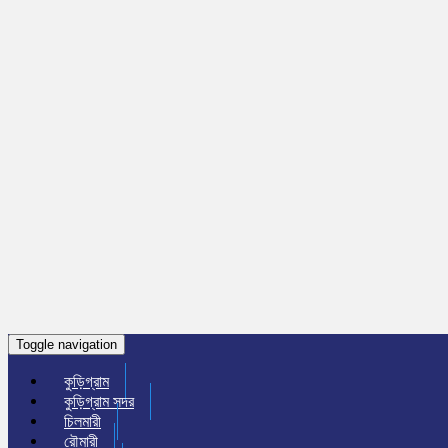
Toggle navigation
কুড়িগ্রাম
কুড়িগ্রাম সদর
চিলমারী
রৌমারী