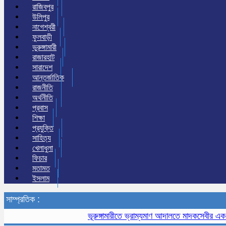
রাজিবপুর
উলিপুর
নাগেশ্বরী
ফুলবাড়ী
ভুরুঙ্গামারী
রাজারহাট
সারাদেশ
আন্তর্জাতিক
রাজনীতি
অর্থনীতি
প্রবাস
শিক্ষা
প্রযুক্তি
সাহিত্য
খেলাধুলা
ফিচার
মতামত
ইসলাম
সাম্প্রতিক :
ভূরুঙ্গামারীতে ভ্রাম্যমাণ আদালতে মাদকসেবীর এক মাসে