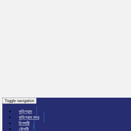
Toggle navigation
কুড়িগ্রাম
কুড়িগ্রাম সদর
চিলমারী
রৌমারী