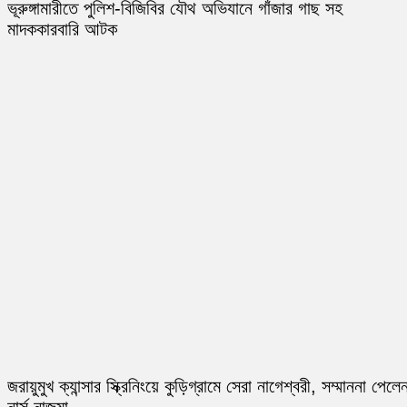
ভূরুঙ্গামারীতে পুলিশ-বিজিবির যৌথ অভিযানে গাঁজার গাছ সহ
মাদককারবারি আটক
জরায়ুমুখ ক্যান্সার স্ক্রিনিংয়ে কুড়িগ্রামে সেরা নাগেশ্বরী, সম্মাননা পেলে