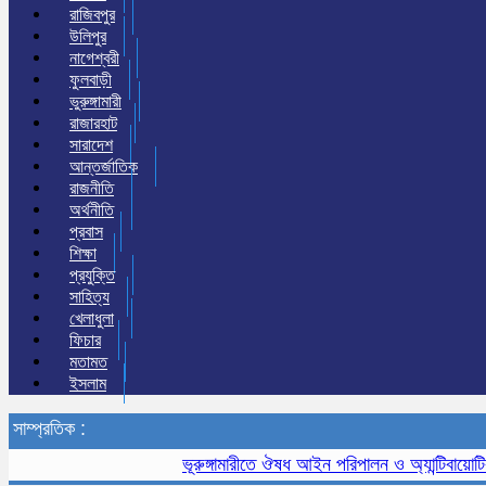
রাজিবপুর
উলিপুর
নাগেশ্বরী
ফুলবাড়ী
ভুরুঙ্গামারী
রাজারহাট
সারাদেশ
আন্তর্জাতিক
রাজনীতি
অর্থনীতি
প্রবাস
শিক্ষা
প্রযুক্তি
সাহিত্য
খেলাধুলা
ফিচার
মতামত
ইসলাম
সাম্প্রতিক :
ভূরুঙ্গামারীতে ঔষধ আইন পরিপালন ও অ্যান্টিবায়োটিক নি