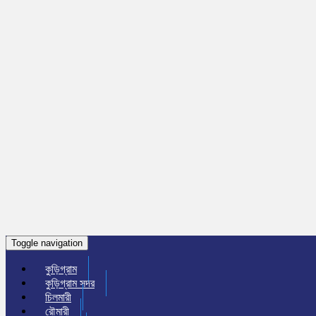
Toggle navigation
কুড়িগ্রাম
কুড়িগ্রাম সদর
চিলমারী
রৌমারী