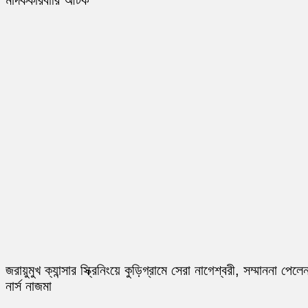
মাদককারবারি আটক
জরায়ুমুখ ক্যান্সার স্ক্রিনিংয়ে কুড়িগ্রামে সেরা নাগেশ্বরী, সম্মাননা পেলে
নার্স নাজমা