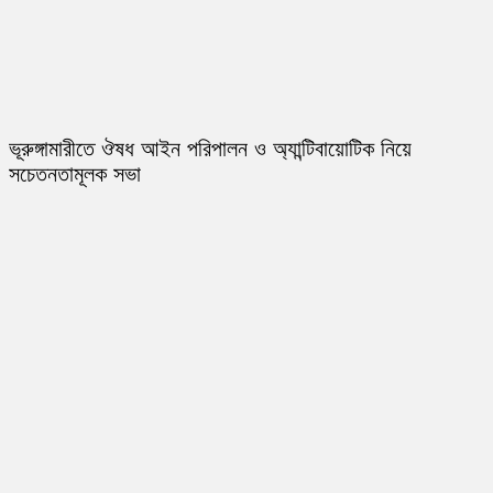
ভূরুঙ্গামারীতে ঔষধ আইন পরিপালন ও অ্যান্টিবায়োটিক নিয়ে
সচেতনতামূলক সভা