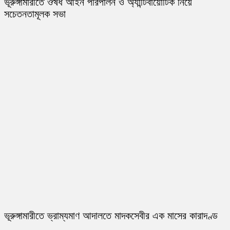
ভূরুঙ্গামারীতে ঔষধ আইন পরিপালন ও অ্যান্টিবায়োটিক নিয়ে
সচেতনতামূলক সভা
ভূরুঙ্গামারীতে ভ্রাম্যমাণ আদালতে মাদকসেবীর এক মাসের কারাদণ্ড