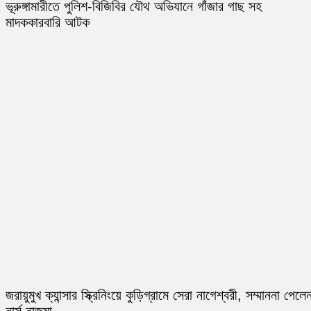
ভূরুঙ্গামারীতে পুলিশ-বিজিবির যৌথ অভিযানে গাঁজার গাছ সহ
মাদককারবারি আটক
জরায়ুমুখ ক্যান্সার স্ক্রিনিংয়ে কুড়িগ্রামে সেরা নাগেশ্বরী, সম্মাননা পেলে