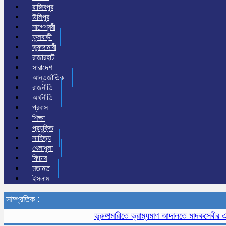
রাজিবপুর
উলিপুর
নাগেশ্বরী
ফুলবাড়ী
ভুরুঙ্গামারী
রাজারহাট
সারাদেশ
আন্তর্জাতিক
রাজনীতি
অর্থনীতি
প্রবাস
শিক্ষা
প্রযুক্তি
সাহিত্য
খেলাধুলা
ফিচার
মতামত
ইসলাম
সাম্প্রতিক :
ভূরুঙ্গামারীতে ভ্রাম্যমাণ আদালতে মাদকসেবীর এক মাস