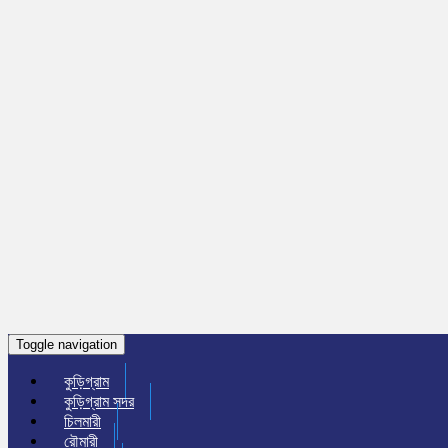
Toggle navigation
কুড়িগ্রাম
কুড়িগ্রাম সদর
চিলমারী
রৌমারী