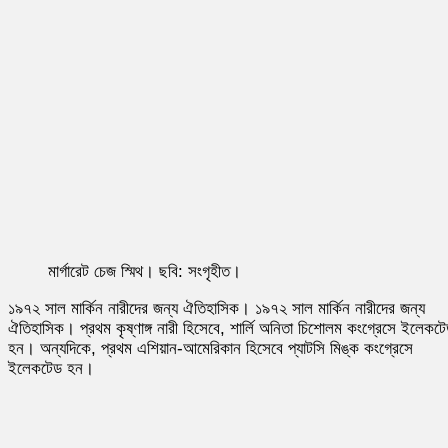
মার্গারেট চেজ স্মিথ। ছবি: সংগৃহীত।
১৯৭২ সাল মার্কিন নারীদের জন্য ঐতিহাসিক। ১৯৭২ সাল মার্কিন নারীদের জন্য
ঐতিহাসিক। প্রথম কৃষ্ণাঙ্গ নারী হিসেবে, শার্লি অনিতা চিশোলম কংগ্রেসে ইলেকট
হন। অন্যদিকে, প্রথম এশিয়ান-আমেরিকান হিসেবে প্যাটসি মিঙ্ক কংগ্রেসে
ইলেকটেড হন।