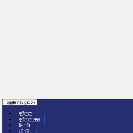
Toggle navigation
কুড়িগ্রাম
কুড়িগ্রাম সদর
চিলমারী
রৌমারী