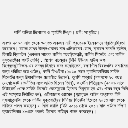
শার্লি অনিতা চিশোলম ও প্যাটসি মিঙ্ক। ছবি: সংগৃহীত।
এরপর ২০০০ সাল থেকে অন্তত একজন নারী প্রত্যেক ইলেকশনে প্রতিদ্বন্দ্বিতা
করেছেন। যাদের মধ্যে উল্লেখযোগ্য নাম এলিজাবেথ ডোল, ক্যারল মসেলি ব্রাউন,
হিলারি ক্লিনটন (একজন সাবেক মার্কিন পররাষ্ট্রমন্ত্রী, মার্কিন সিনেটর এবং মার্কিন
যুক্তরাষ্ট্রের ফার্স্ট লেডি) , মিশেল বাচম্যান (যিনি ইউএস হাউস অফ
রিপ্রেজেন্টেটিভস-এর সদস্য হিসাবে কাজ করেছিলেন, রক্ষণশীল বিষয়গুলির সমর্থনের
জন্য পরিচিত হয়ে ওঠেন), কার্লি ফিওরিনা (২০১০ সালে ক্যালিফোর্নিয়ায় মার্কিন
সিনেটের জন্য রিপাবলিকান মনোনীত ছিলেন), তুলসি গাব্বার্ড (কমপক্ষে ২০ বছর
ডেমোক্রেট রাজনীতির সঙ্গে জড়িত ছিলেন তিনি), কার্স্টেন গিলিব্র্যান্ড (২০০৯ সালে
নিউইয়র্ক থেকে মার্কিন সিনেটে ডেমোক্র্যাট হিসেবে নিযুক্ত হন এবং পরের বছর তিনি
এই সংস্থায় নির্বাচিত হন), এলিজাবেথ ওয়ারেন (প্রাক্তন আইন অধ্যাপক যিনি
ম্যাসাচুসেটস থেকে মার্কিন যুক্তরাষ্ট্রের সিনিয়র সিনেটর হিসেবে ২০১৩ সাল থেকে
দায়িত্ব পালন করছেন) ও নিকি হ্যালি (যিনি ২০১১ থেকে ২০১৭ সাল পর্যন্ত দক্ষিণ
ক্যারোলিনার ১১৬তম গভর্নর হিসেবে দায়িত্ব পালন করেছেন)।